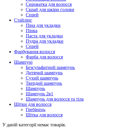
Сироватка для волосся
Скраб для шкіри голови
Спрей
Стайлінг
Піна для укладки
Пінка
Паста для укладки
Пудра для укладки
Спрей
Фарбування волосся
Фарба для волосся
Шампуні
Безсульфатний шампунь
Дитячий шампунь
Сухий шампунь
Твердий шампунь
Шампунь
Шампунь 2в1
Шампунь для волосся та тіла
Щітки для волосся
Гребінець
Щітка для волосся
У даній категорії немає товарів.