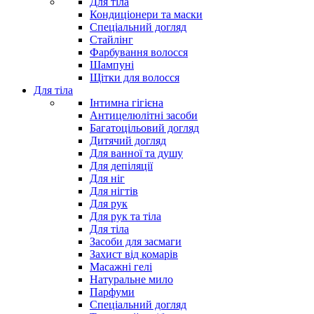
Для тіла
Кондиціонери та маски
Спеціальний догляд
Стайлінг
Фарбування волосся
Шампуні
Щітки для волосся
Для тіла
Інтимна гігієна
Антицелюлітні засоби
Багатоцільовий догляд
Дитячий догляд
Для ванної та душу
Для депіляції
Для ніг
Для нігтів
Для рук
Для рук та тіла
Для тіла
Засоби для засмаги
Захист від комарів
Масажні гелі
Натуральне мило
Парфуми
Спеціальний догляд