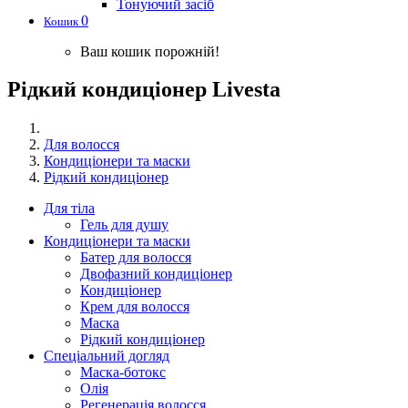
Тонуючий засіб
0
Кошик
Ваш кошик порожній!
Рідкий кондиціонер Livesta
Для волосся
Кондиціонери та маски
Рідкий кондиціонер
Для тіла
Гель для душу
Кондиціонери та маски
Батер для волосся
Двофазний кондиціонер
Кондиціонер
Крем для волосся
Маска
Рідкий кондиціонер
Спеціальний догляд
Маска-ботокс
Олія
Регенерація волосся