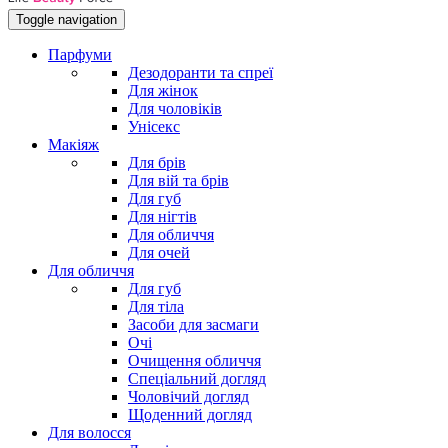
Toggle navigation
Парфуми
Дезодоранти та спреї
Для жінок
Для чоловіків
Унісекс
Макіяж
Для брів
Для вій та брів
Для губ
Для нігтів
Для обличчя
Для очей
Для обличчя
Для губ
Для тіла
Засоби для засмаги
Очі
Очищення обличчя
Спеціальний догляд
Чоловічий догляд
Щоденний догляд
Для волосся