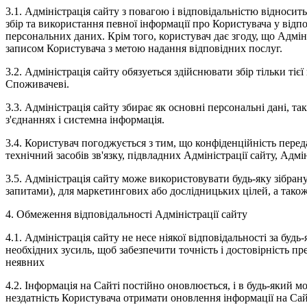
3.1. Адміністрація сайту з повагою і відповідальністю відносит
збір та використання певної інформації про Користувача у від
персональних даних. Крім того, користувач дає згоду, що Адмін
записом Користувача з метою надання відповідних послуг.
3.2. Адміністрація сайту обязуеться здійснювати збір тільки ті
Споживачеві.
3.3. Адміністрація сайту збирає як основні персональні дані, такі
з'єднаннях і системна інформація.
3.4. Користувач погоджується з тим, що конфіденційність пере
технічний засобів зв'язку, підвладних Адміністрації сайту, Адмі
3.5. Адміністрація сайту може використовувати будь-яку зібран
запитами), для маркетингових або дослідницьких цілей, а тако
4. Обмеження відповідальності Адміністрації сайту
4.1. Адміністрація сайту не несе ніякої відповідальності за буд
необхідних зусиль, щоб забезпечити точність і достовірність пре
неявних
4.2. Інформація на Сайті постійно оновлюється, і в будь-який мо
нездатність Користувача отримати оновлення інформації на Сай