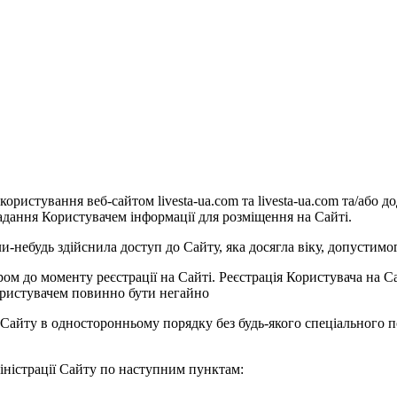
истування веб-сайтом livesta-ua.com та livesta-ua.com та/або дод
адання Користувачем інформації для розміщення на Сайті.
-небудь здійснила доступ до Сайту, яка досягла віку, допустимог
м до моменту реєстрації на Сайті. Реєстрація Користувача на Са
Користувачем повинно бути негайно
Сайту в односторонньому порядку без будь-якого спеціального п
міністрації Сайту по наступним пунктам: