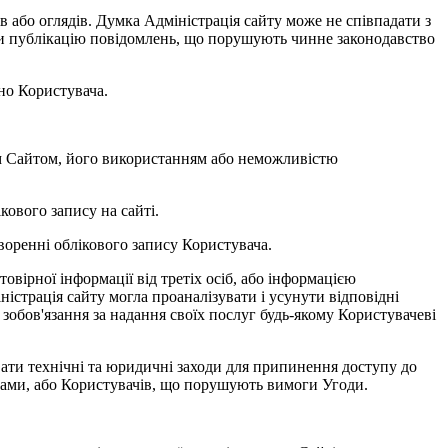
рів або оглядів. Думка Адміністрація сайту може не співпадати з
ати публікацію повідомлень, що порушують чинне законодавство
вно Користувача.
 цим Сайтом, його використанням або неможливістю
кового запису на сайті.
творенні облікового запису Користувача.
вірної інформації від третіх осіб, або інформацією
іністрація сайту могла проаналізувати і усунути відповідні
зобов'язання за надання своїх послуг будь-якому Користувачеві
вати технічні та юридичні заходи для припинення доступу до
чами, або Користувачів, що порушують вимоги Угоди.