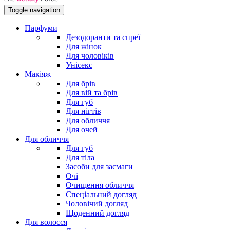
Toggle navigation
Парфуми
Дезодоранти та спреї
Для жінок
Для чоловіків
Унісекс
Макіяж
Для брів
Для вій та брів
Для губ
Для нігтів
Для обличчя
Для очей
Для обличчя
Для губ
Для тіла
Засоби для засмаги
Очі
Очищення обличчя
Спеціальний догляд
Чоловічий догляд
Щоденний догляд
Для волосся