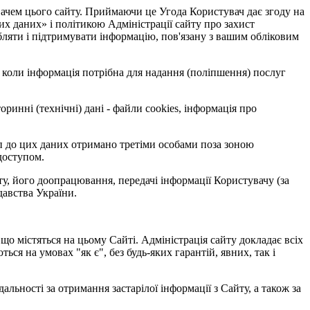
дувачем цього сайту. Приймаючи це Угода Користувач дає згоду на
х даних» і політикою Адміністрації сайту про захист
бляти і підтримувати інформацію, пов'язану з вашим обліковим
і, коли інформація потрібна для надання (поліпшення) послуг
вторинні (технічні) дані - файли cookies, інформація про
уп до цих даних отримано третіми особами поза зоною
 доступом.
ту, його доопрацювання, передачі інформації Користувачу (за
давства України.
, що містяться на цьому Сайті. Адміністрація сайту докладає всіх
ься на умовах "як є", без будь-яких гарантій, явних, так і
альності за отримання застарілої інформації з Сайту, а також за