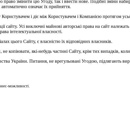
ою право змінити цю Угоду, так і ввести нове. Подібні зміни наби
 автоматично означає їх прийняття.
у Користувачем і діє між Користувачем і Компанією протягом ус
ації сайту. Усі виключні майнові авторські права на сайт належа
ава інтелектуальної власності.
ріалах цього Сайту, є власністю їх відповідних власників.
 не копіювати, які-небудь частині Сайту, крім тих випадків, кол
авства України. Питання, не врегульовані Угодою, підлягають ви
знес-можливості.