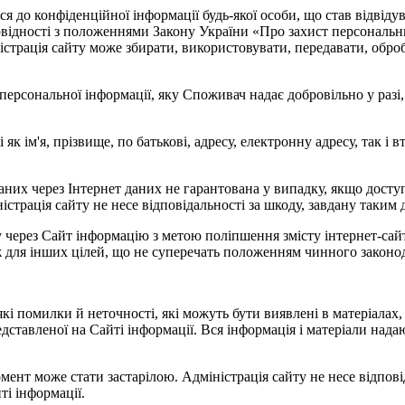
ься до конфіденційної інформації будь-якої особи, що став відві
повідності з положеннями Закону України «Про захист персональни
істрація сайту може збирати, використовувати, передавати, обро
єї персональної інформації, яку Споживач надає добровільно у раз
 як ім'я, прізвище, по батькові, адресу, електронну адресу, так і 
даних через Інтернет даних не гарантована у випадку, якщо дост
ністрація сайту не несе відповідальності за шкоду, завдану таким
у через Сайт інформацію з метою поліпшення змісту інтернет-сай
ж для інших цілей, що не суперечать положенням чинного законо
ь-які помилки й неточності, які можуть бути виявлені в матеріалах
дставленої на Сайті інформації. Вся інформація і матеріали надают
мент може стати застарілою. Адміністрація сайту не несе відповід
ті інформації.