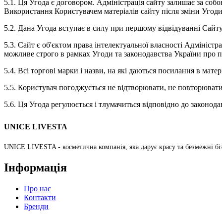
5.1. Ця Угода є договором. Адміністрація сайту залишає за соб
Використання Користувачем матеріалів сайту після зміни Угоди
5.2. Дана Угода вступає в силу при першому відвідуванні Сайт
5.3. Сайт є об'єктом права інтелектуальної власності Адміністр
можливе строго в рамках Угоди та законодавства України про пр
5.4. Всі торгові марки і назви, на які даються посилання в мате
5.5. Користувач погоджується не відтворювати, не повторювати,
5.6. Ця Угода регулюється і тлумачиться відповідно до законод
UNICE LIVESTA
UNICE LIVESTA - косметична компанія, яка дарує красу та безмежні бі
Інформація
Про нас
Контакти
Бренди