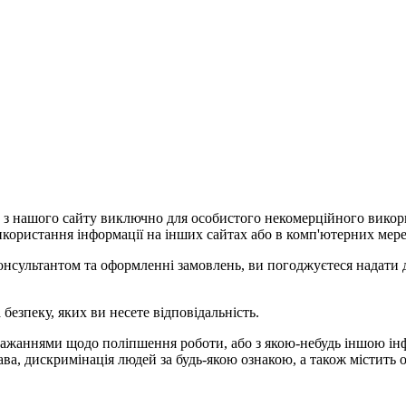
ю з нашого сайту виключно для особистого некомерційного викор
користання інформації на інших сайтах або в комп'ютерних мере
 консультантом та оформленні замовлень, ви погоджуєтеся надати 
а безпеку, яких ви несете відповідальність.
обажаннями щодо поліпшення роботи, або з якою-небудь іншою ін
ава, дискримінація людей за будь-якою ознакою, а також містит