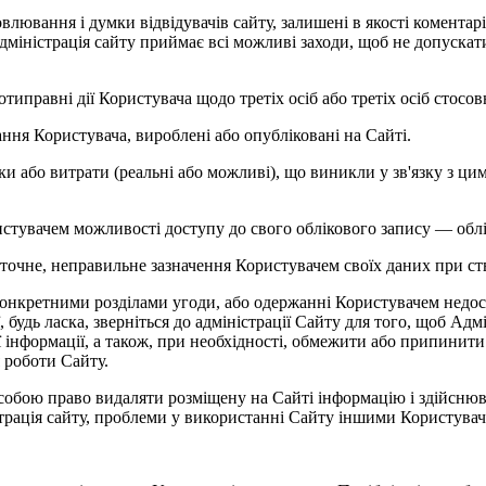
ловлювання і думки відвідувачів сайту, залишені в якості комента
 Адміністрація сайту приймає всі можливі заходи, щоб не допуск
отиправні дії Користувача щодо третіх осіб або третіх осіб стосо
ання Користувача, вироблені або опубліковані на Сайті.
битки або витрати (реальні або можливі), що виникли у зв'язку з
ристувачем можливості доступу до свого облікового запису — облі
 неточне, неправильне зазначення Користувачем своїх даних при с
онкретними розділами угоди, або одержанні Користувачем недосто
 будь ласка, зверніться до адміністрації Сайту для того, щоб Адм
інформації, а також, при необхідності, обмежити або припинити 
 роботи Сайту.
 собою право видаляти розміщену на Сайті інформацію і здійсню
трація сайту, проблеми у використанні Сайту іншими Користува