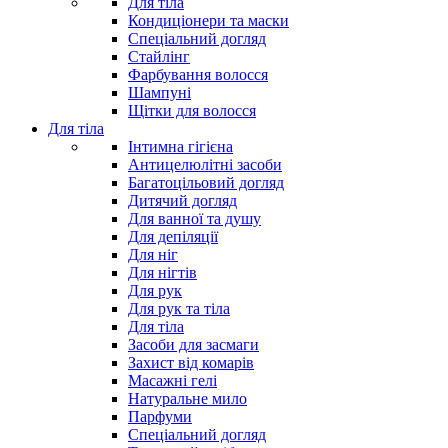
Для тіла
Кондиціонери та маски
Спеціальний догляд
Стайлінг
Фарбування волосся
Шампуні
Щітки для волосся
Для тіла
Інтимна гігієна
Антицелюлітні засоби
Багатоцільовий догляд
Дитячий догляд
Для ванної та душу
Для депіляції
Для ніг
Для нігтів
Для рук
Для рук та тіла
Для тіла
Засоби для засмаги
Захист від комарів
Масажні гелі
Натуральне мило
Парфуми
Спеціальний догляд