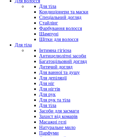
Для волосся
Для тіла
Кондиціонери та маски
Спеціальний догляд
Стайлінг
Фарбування волосся
Шампуні
Щітки для волосся
Для тіла
Інтимна гігієна
Антицелюлітні засоби
Багатоцільовий догляд
Дитячий догляд
Для ванної та душу
Для депіляції
Для ніг
Для нігтів
Для рук
Для рук та тіла
Для тіла
Засоби для засмаги
Захист від комарів
Масажні гелі
Натуральне мило
Парфуми