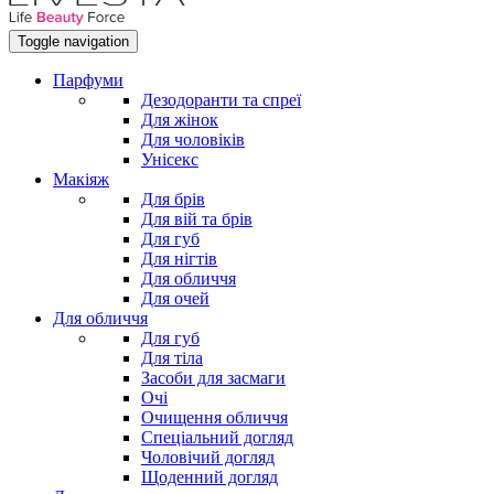
Toggle navigation
Парфуми
Дезодоранти та спреї
Для жінок
Для чоловіків
Унісекс
Макіяж
Для брів
Для вій та брів
Для губ
Для нігтів
Для обличчя
Для очей
Для обличчя
Для губ
Для тіла
Засоби для засмаги
Очі
Очищення обличчя
Спеціальний догляд
Чоловічий догляд
Щоденний догляд