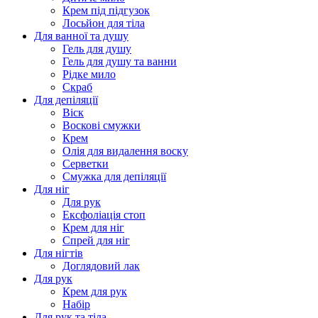
Крем під підгузок
Лосьйон для тіла
Для ванної та душу
Гель для душу
Гель для душу та ванни
Рідке мило
Скраб
Для депіляції
Віск
Воскові смужки
Крем
Олія для видалення воску
Серветки
Смужка для депіляції
Для ніг
Для рук
Ексфоліація стоп
Крем для ніг
Спрей для ніг
Для нігтів
Доглядовий лак
Для рук
Крем для рук
Набір
Для рук та тіла