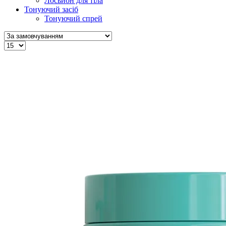
Лосьйон для тіла
Тонуючий засіб
Тонуючий спрей