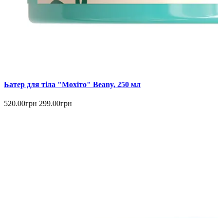
Батер для тіла "Мохіто" Beany, 250 мл
520.00грн
299.00грн