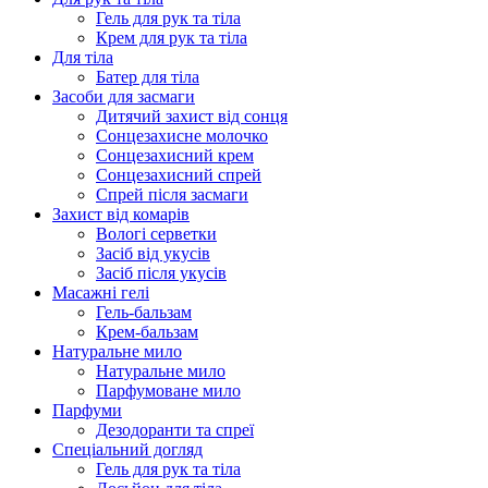
Гель для рук та тіла
Крем для рук та тіла
Для тіла
Батер для тіла
Засоби для засмаги
Дитячий захист від сонця
Сонцезахисне молочко
Сонцезахисний крем
Сонцезахисний спрей
Спрей після засмаги
Захист від комарів
Вологі серветки
Засіб від укусів
Засіб після укусів
Масажні гелі
Гель-бальзам
Крем-бальзам
Натуральне мило
Натуральне мило
Парфумоване мило
Парфуми
Дезодоранти та спреї
Спеціальний догляд
Гель для рук та тіла