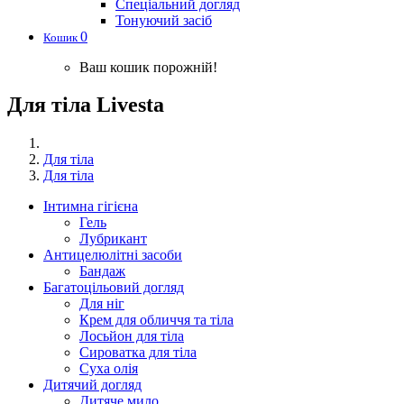
Спеціальний догляд
Тонуючий засіб
0
Кошик
Ваш кошик порожній!
Для тіла Livesta
Для тіла
Для тіла
Інтимна гігієна
Гель
Лубрикант
Антицелюлітні засоби
Бандаж
Багатоцільовий догляд
Для ніг
Крем для обличчя та тіла
Лосьйон для тіла
Сироватка для тіла
Суха олія
Дитячий догляд
Дитяче мило