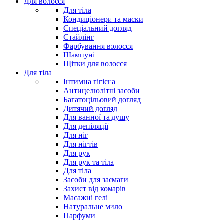
Для волосся
Для тіла
Кондиціонери та маски
Спеціальний догляд
Стайлінг
Фарбування волосся
Шампуні
Щітки для волосся
Для тіла
Інтимна гігієна
Антицелюлітні засоби
Багатоцільовий догляд
Дитячий догляд
Для ванної та душу
Для депіляції
Для ніг
Для нігтів
Для рук
Для рук та тіла
Для тіла
Засоби для засмаги
Захист від комарів
Масажні гелі
Натуральне мило
Парфуми