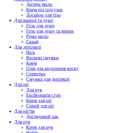
Дитяче мило
Крем під підгузок
Лосьйон для тіла
Для ванної та душу
Гель для душу
Гель для душу та ванни
Рідке мило
Скраб
Для депіляції
Віск
Воскові смужки
Крем
Олія для видалення воску
Серветки
Смужка для депіляції
Для ніг
Для рук
Ексфоліація стоп
Крем для ніг
Спрей для ніг
Для нігтів
Доглядовий лак
Для рук
Крем для рук
Набір