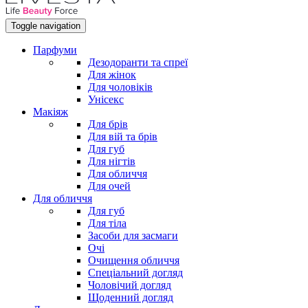
Toggle navigation
Парфуми
Дезодоранти та спреї
Для жінок
Для чоловіків
Унісекс
Макіяж
Для брів
Для вій та брів
Для губ
Для нігтів
Для обличчя
Для очей
Для обличчя
Для губ
Для тіла
Засоби для засмаги
Очі
Очищення обличчя
Спеціальний догляд
Чоловічий догляд
Щоденний догляд