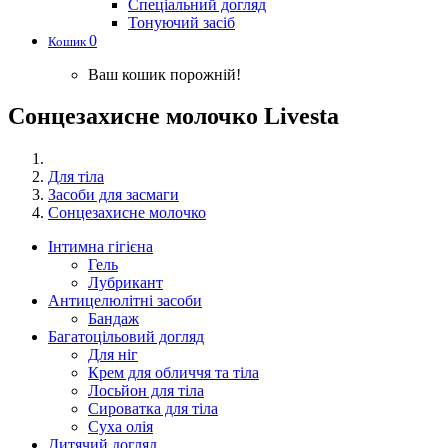
Спеціальний догляд
Тонуючий засіб
0
Кошик
Ваш кошик порожній!
Сонцезахисне молочко Livesta
Для тіла
Засоби для засмаги
Сонцезахисне молочко
Інтимна гігієна
Гель
Лубрикант
Антицелюлітні засоби
Бандаж
Багатоцільовий догляд
Для ніг
Крем для обличчя та тіла
Лосьйон для тіла
Сироватка для тіла
Суха олія
Дитячий догляд