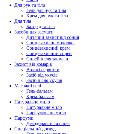
Для рук та тіла
Гель для рук та тіла
Крем для рук та тіла
Для тіла
Батер для тіла
Засоби для засмаги
Дитячий захист від сонця
Сонцезахисне молочко
Сонцезахисний крем
Сонцезахисний спрей
Спрей після засмаги
Захист від комарів
Вологі серветки
Засіб від укусів
Засіб після укусів
Масажні гелі
Гель-бальзам
Крем-бальзам
Натуральне мило
Натуральне мило
Парфумоване мило
Парфуми
Дезодоранти та спреї
Спеціальний догляд