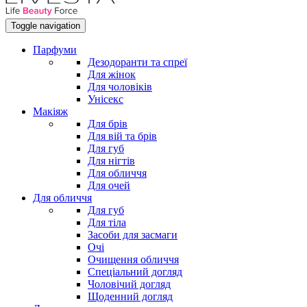
Toggle navigation
Парфуми
Дезодоранти та спреї
Для жінок
Для чоловіків
Унісекс
Макіяж
Для брів
Для вій та брів
Для губ
Для нігтів
Для обличчя
Для очей
Для обличчя
Для губ
Для тіла
Засоби для засмаги
Очі
Очищення обличчя
Спеціальний догляд
Чоловічий догляд
Щоденний догляд