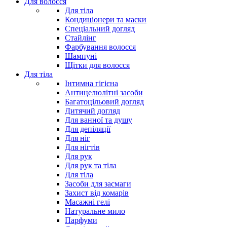
Для волосся
Для тіла
Кондиціонери та маски
Спеціальний догляд
Стайлінг
Фарбування волосся
Шампуні
Щітки для волосся
Для тіла
Інтимна гігієна
Антицелюлітні засоби
Багатоцільовий догляд
Дитячий догляд
Для ванної та душу
Для депіляції
Для ніг
Для нігтів
Для рук
Для рук та тіла
Для тіла
Засоби для засмаги
Захист від комарів
Масажні гелі
Натуральне мило
Парфуми