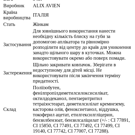
Виробник
ALIX AVIEN
Країна
ІТАЛІЯ
виробництва
Стать
Жінкам
Для зовнішнього використання нанести
необхідну кількість блиску на губи за
допомогою аплікатора та рівномірно
Застосування
розподілити від центру до країв для уникнення
занадто щільного шару в куточках. Можна
використовувати окремо або поверх помади.
Щільно закривати ковпачок. Зберігати в
недоступному для дітей місці. Не
Застереження
використовувати після закінчення терміну
придатності.
Поліізобутен,
фенілпропілдиметилсилоксисилікат,
октилдодеканол, пентаеритритил
тетраізостеарат, диметилсилілат кремнезему,
Склад
касторова олія, феноксиетанол, віддушка,
токоферил ацетат, етилгексилгліцерин,
бензилбензоат, бензилсаліцилат (+/- : CI 77891,
CI 15850, CI 77491, CI 77492, CI 77499, CI
19140, CI 77742, CI 77007, CI 77288).