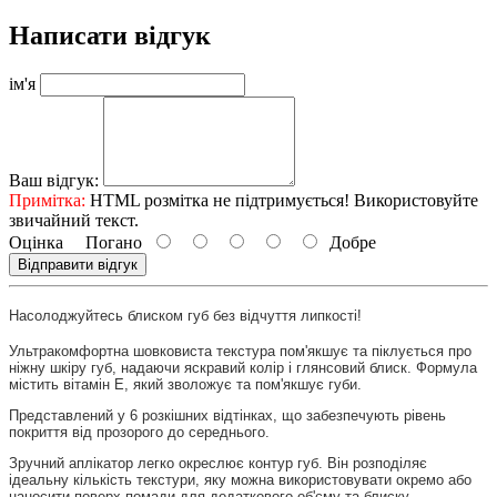
Написати відгук
ім'я
Ваш відгук:
Примітка:
HTML розмітка не підтримується! Використовуйте
звичайний текст.
Оцінка
Погано
Добре
Відправити відгук
Насолоджуйтесь блиском губ без відчуття липкості!
Ультракомфортна шовковиста текстура пом'якшує та піклується про
ніжну шкіру губ, надаючи яскравий колір і глянсовий блиск. Формула
містить вітамін Е, який зволожує та пом'якшує губи.
Представлений у 6 розкішних відтінках, що забезпечують рівень
покриття від прозорого до середнього.
Зручний аплікатор легко окреслює контур губ. Він розподіляє
ідеальну кількість текстури, яку можна використовувати окремо або
наносити поверх помади для додаткового об'єму та блиску.