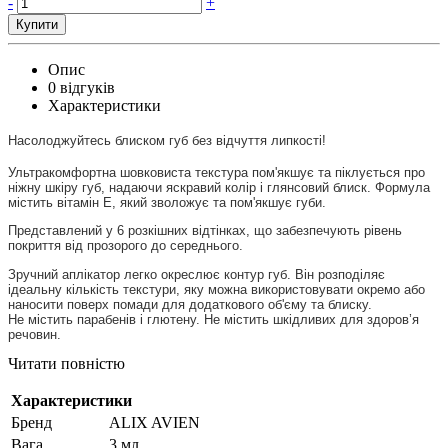
-
+
Купити
Опис
0 відгуків
Характеристики
Насолоджуйтесь блиском губ без відчуття липкості!
Ультракомфортна шовковиста текстура пом'якшує та піклується про
ніжну шкіру губ, надаючи яскравий колір і глянсовий блиск. Формула
містить вітамін Е, який зволожує та пом'якшує губи.
Представлений у 6 розкішних відтінках, що забезпечують рівень
покриття від прозорого до середнього.
Зручний аплікатор легко окреслює контур губ. Він розподіляє
ідеальну кількість текстури, яку можна використовувати окремо або
наносити поверх помади для додаткового об'єму та блиску.
Не містить парабенів і глютену. Не містить шкідливих для здоров’я
речовин.
Читати повністю
Характеристики
Бренд
ALIX AVIEN
Вага
3 мл